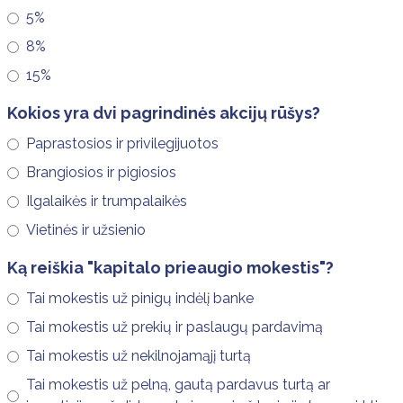
5%
8%
15%
Kokios yra dvi pagrindinės akcijų rūšys?
Paprastosios ir privilegijuotos
Brangiosios ir pigiosios
Ilgalaikės ir trumpalaikės
Vietinės ir užsienio
Ką reiškia "kapitalo prieaugio mokestis"?
Tai mokestis už pinigų indėlį banke
Tai mokestis už prekių ir paslaugų pardavimą
Tai mokestis už nekilnojamąjį turtą
Tai mokestis už pelną, gautą pardavus turtą ar