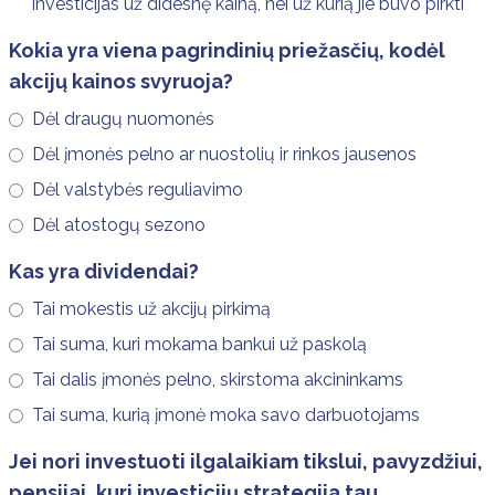
investicijas už didesnę kainą, nei už kurią jie buvo pirkti
Kokia yra viena pagrindinių priežasčių, kodėl
akcijų kainos svyruoja?
Dėl draugų nuomonės
Dėl įmonės pelno ar nuostolių ir rinkos jausenos
Dėl valstybės reguliavimo
Dėl atostogų sezono
Kas yra dividendai?
Tai mokestis už akcijų pirkimą
Tai suma, kuri mokama bankui už paskolą
Tai dalis įmonės pelno, skirstoma akcininkams
Tai suma, kurią įmonė moka savo darbuotojams
Jei nori investuoti ilgalaikiam tikslui, pavyzdžiui,
pensijai, kuri investicijų strategija tau